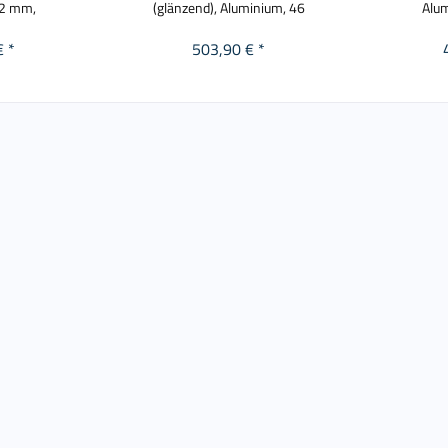
42 mm,
(glänzend), Aluminium, 46
Alu
€ *
503,90 € *