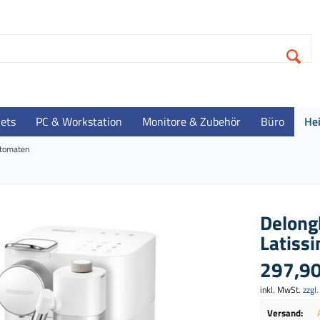
lets
PC & Workstation
Monitore & Zubehör
Büro
He
utomaten
Delong
Latiss
297,90
inkl. MwSt.
zzgl
Versand: