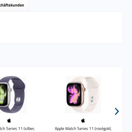
schäftskunden
ch Series 11 (silber,
Apple Watch Series 11 (roségold,
App