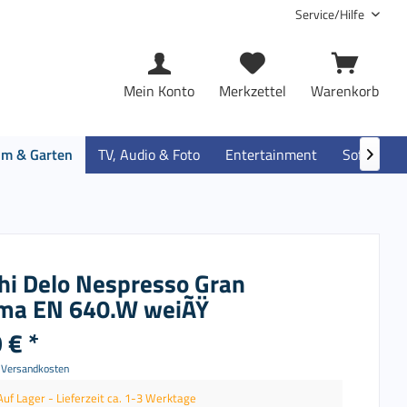
Service/Hilfe
Mein Konto
Merkzettel
Warenkorb
im & Garten
TV, Audio & Foto
Entertainment
Software

hi Delo Nespresso Gran
ima EN 640.W weiÃŸ
 € *
. Versandkosten
Auf Lager - Lieferzeit ca. 1-3 Werktage