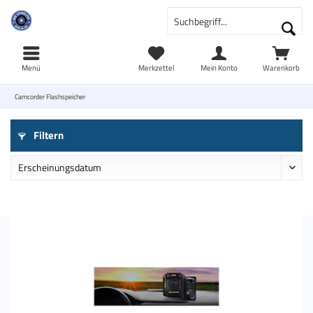
Menü
Merkzettel
Mein Konto
Warenkorb
Camcorder Flashspeicher
Filtern