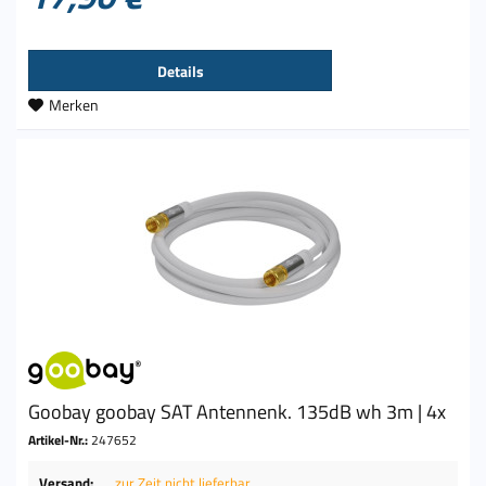
Details
Merken
Goobay goobay SAT Antennenk. 135dB wh 3m | 4x
Artikel-Nr.:
247652
Versand:
zur Zeit nicht lieferbar