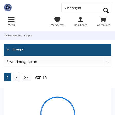
Menü
Merkzettel
Mein Konto
Warenkorb
Antennenkabel u. Adapter
Filtern
von
14
1