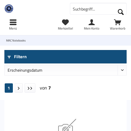
Menü
Merkzettel
Mein Konto
Warenkorb
MAC Notebooks
Filtern
von
7
1