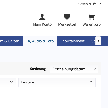
Service/Hilfe
Mein Konto
Merkzettel
Warenkorb
im & Garten
TV, Audio & Foto
Entertainment
Software

Sortierung:
Hersteller
e
Apple
e
Edifier
Edimax