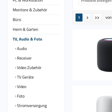
PC & Workstation
Produkte anzeigen
von
11,
Monitore & Zubehör
vo
1
Büro
Heim & Garten
TV, Audio & Foto
Audio
Receiver
Video Zubehör
TV Geräte
Video
Foto
Stromversorgung