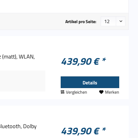
Google
Inline
JBL
Artikel pro Seite:
Logitech
Sony
TechniSat
Terratec
 (matt), WLAN,
439,90 € *
Ultimate Ears
Details
Vergleichen
Merken
luetooth, Dolby
439,90 € *