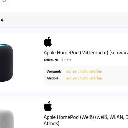
bis
90 €
526,90 €
n
4
Apple HomePod (Mitternacht) (schwarz
Artikel-Nr.:
365736
Versand:
zur Zeit nicht lieferbar
Alsdorf:
zur Zeit nicht lieferbar
Apple HomePod (Weiß) (weiß, WLAN, B
Atmos)