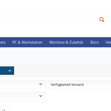
lets
PC & Workstation
Monitore & Zubehör
Büro
He
Verfügbarkeit Versand
 ca. 1-2 Werktage
Auf Lager - Lieferzeit ca. 1-3 Werktag
Im Zulauf - Lieferzeit ca. 3-4 Werktag