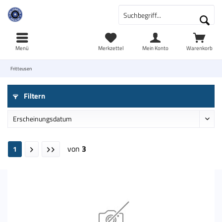
Menü
Merkzettel
Mein Konto
Warenkorb
Fritteusen
Filtern
von
3
1