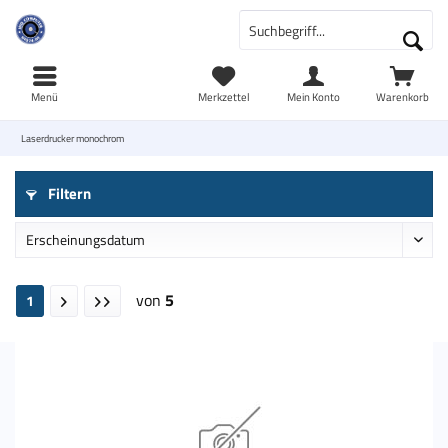
Menü
Merkzettel
Mein Konto
Warenkorb
Laserdrucker monochrom
Filtern
von
5
1