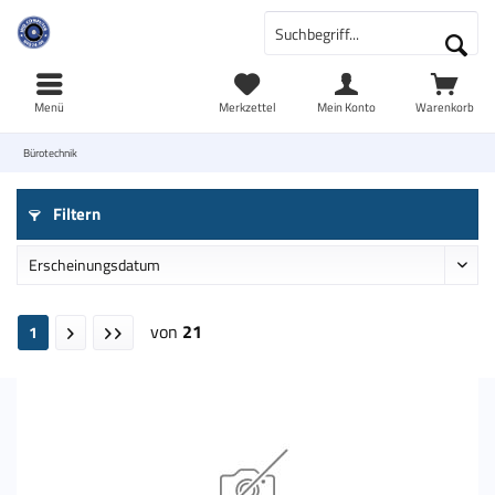
Menü
Merkzettel
Mein Konto
Warenkorb
Bürotechnik
Filtern
von
21
1