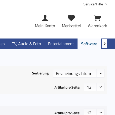
Service/Hilfe
Mein Konto
Merkzettel
Warenkorb
ten
TV, Audio & Foto
Entertainment
Software
Garan

Sortierung:
Artikel pro Seite:
Artikel pro Seite: