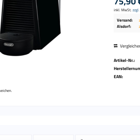
75,90 
inkl. MwSt.
zzgl
Versand:
Alsdorf:
Vergleiche
Artikel-Nr.:
Herstellernu
EAN:
weichen.