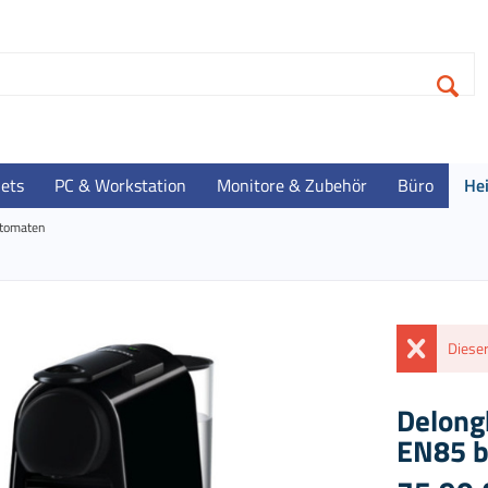
lets
PC & Workstation
Monitore & Zubehör
Büro
He
utomaten
Dieser
Delong
EN85 b