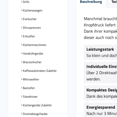
Beschreibung
Tec
Grills
Küchenwaagen
Manchmal braucht e
Eierkocher
Knopfdruck liefert
Zitruspressen
Dank ihrer kompakt
Entsafter
dieser auch noch s
Küchenmaschinen
Leistungsstark
Handrührgeräte
So klein und doc
Wasserkocher
Individuelle Eins
Kaffeeautomaten Zubehör
Über 2 Direktwah
werden.
Mikrowellen
Backofen
Kompaktes Desi
Dank des kompakt
Standmixer
Küchengeräte Zubehör
Energiesparend
Nach nur 3 Minut
Dunstabzugshaube