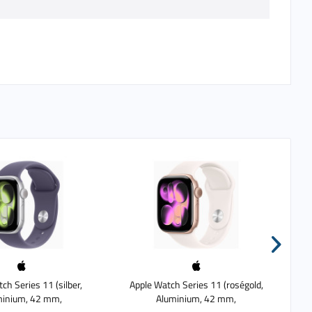
ch Series 11 (silber,
Apple Watch Series 11 (roségold,
App
minium, 42 mm,
Aluminium, 42 mm,