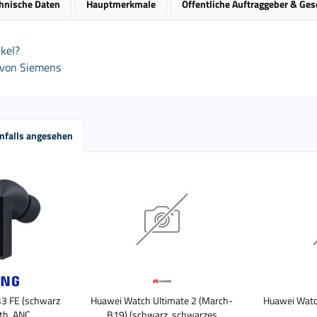
hnische Daten
Hauptmerkmale
Öffentliche Auftraggeber & Ge
kel?
 von Siemens
nfalls angesehen
3 FE (schwarz
Huawei Watch Ultimate 2 (March-
Huawei Watch
th, ANC,
B19) (schwarz, schwarzes