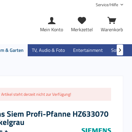
Service/Hilfe
Mein Konto
Merkzettel
Warenkorb
im & Garten
TV, Audio & Foto
Entertainment
Software

 Artikel steht derzeit nicht zur Verfügung!
s Siem Profi-Pfanne HZ633070
kelgrau