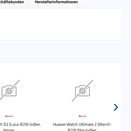
schäftskunden
Herstellerinformationen
 D2 (Luca-B29) (silber,
Huawei Watch Ultimate 2 (March-
H
blaues
B29) (blau/silber,