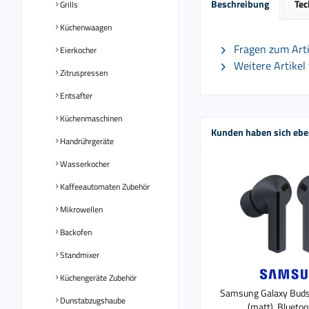
Beschreibung
Tec
Grills
Küchenwaagen
Fragen zum Arti
Eierkocher
Weitere Artikel
Zitruspressen
Entsafter
Küchenmaschinen
Kunden haben sich ebe
Handrührgeräte
Wasserkocher
Kaffeeautomaten Zubehör
Mikrowellen
Backofen
Standmixer
Küchengeräte Zubehör
Samsung Galaxy Buds
Dunstabzugshaube
(matt), Bluetoo