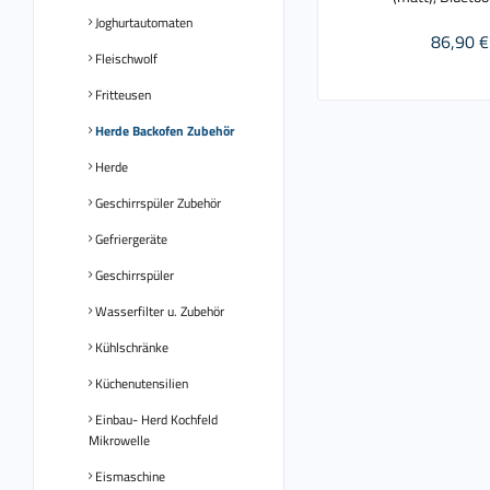
Joghurtautomaten
86,90 €
Fleischwolf
Fritteusen
Herde Backofen Zubehör
Herde
Geschirrspüler Zubehör
Gefriergeräte
Geschirrspüler
Wasserfilter u. Zubehör
Kühlschränke
Küchenutensilien
Einbau- Herd Kochfeld
Mikrowelle
Eismaschine