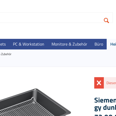
lets
PC & Workstation
Monitore & Zubehör
Büro
He
 Zubehör
Dieser
Siemen
gy dun