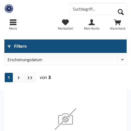
Menü
Merkzettel
Mein Konto
Warenkorb
Filtern
von
3
1