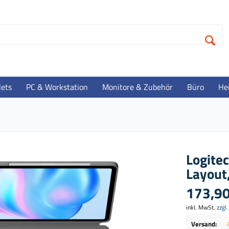
lets
PC & Workstation
Monitore & Zubehör
Büro
He
Logite
Layout
173,90
inkl. MwSt.
zzgl
Versand: