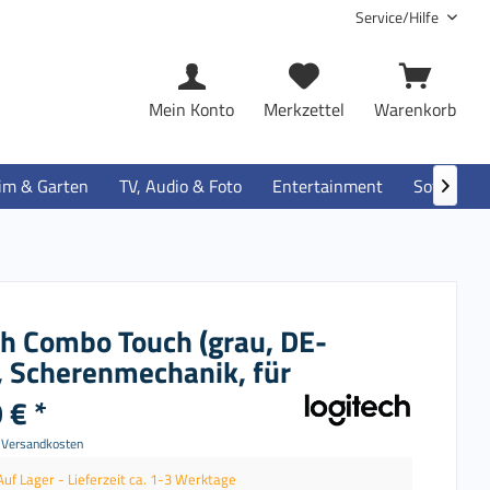
Service/Hilfe
Mein Konto
Merkzettel
Warenkorb
im & Garten
TV, Audio & Foto
Entertainment
Software

ch Combo Touch (grau, DE-
, Scherenmechanik, für
 € *
. Versandkosten
Auf Lager - Lieferzeit ca. 1-3 Werktage