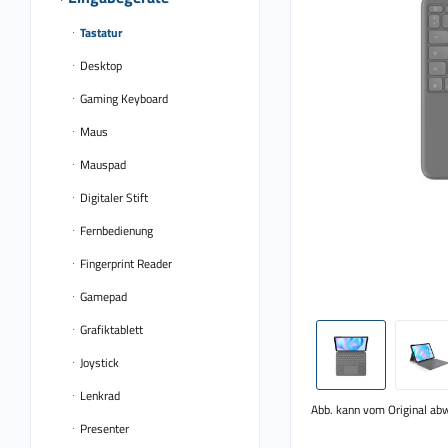
Tastatur
Desktop
Gaming Keyboard
Maus
Mauspad
Digitaler Stift
Fernbedienung
Fingerprint Reader
Gamepad
Grafiktablett
Joystick
Lenkrad
Abb. kann vom Original ab
Presenter