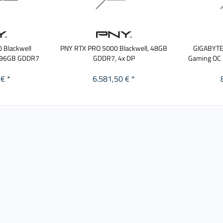
 Blackwell
PNY RTX PRO 5000 Blackwell, 48GB
GIGABYTE
n 96GB GDDR7
GDDR7, 4x DP
Gaming OC 
€ *
6.581,50 € *