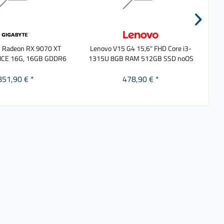
 Radeon RX 9070 XT
Lenovo V15 G4 15,6" FHD Core i3-
As
ICE 16G, 16GB GDDR6
1315U 8GB RAM 512GB SSD noOS
851,90 € *
478,90 € *