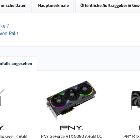
hnische Daten
Hauptmerkmale
Öffentliche Auftraggeber & Ge
kel?
von Palit
nfalls angesehen
ackwell, 48GB
PNY GeForce RTX 5090 ARGB OC
PNY RTX 