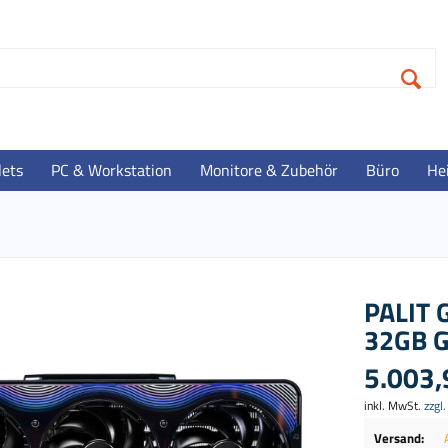
lets
PC & Workstation
Monitore & Zubehör
Büro
He
PALIT 
32GB G
5.003,
inkl. MwSt.
zzgl
Versand: