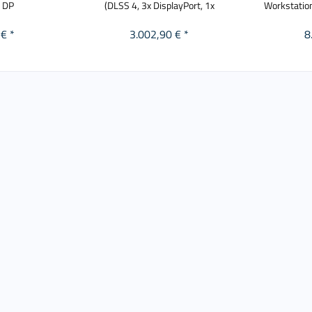
 DP
(DLSS 4, 3x DisplayPort, 1x
Workstatio
€ *
3.002,90 € *
8