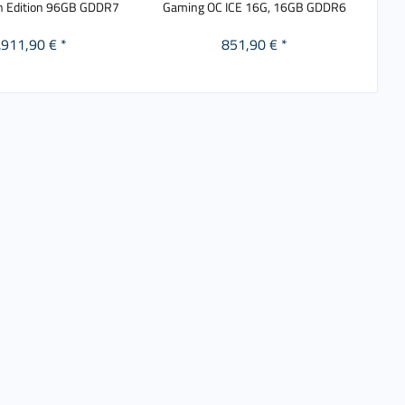
n Edition 96GB GDDR7
Gaming OC ICE 16G, 16GB GDDR6
13
.911,90 € *
851,90 € *