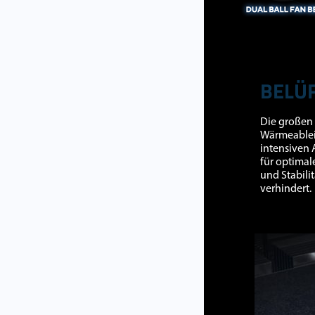
BELÜF
Die großen 
Wärmeableit
intensiven 
für optimal
und Stabili
verhindert.