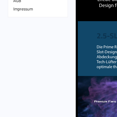
AGB
Design f
Impressum
2.5-S
Die Prime R
Slot-Design
Abdeckung, 
Tech-Lüfter
optimale th