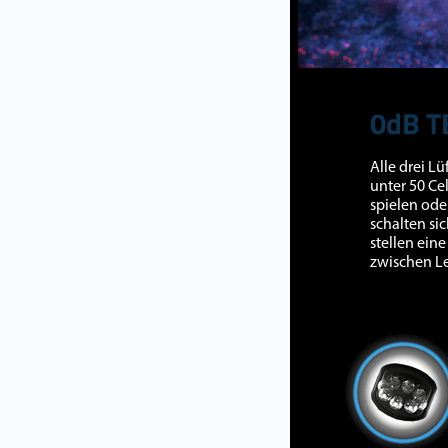
0dB 
Alle drei L
unter 50 Ce
spielen ode
schalten si
stellen ein
zwischen Le