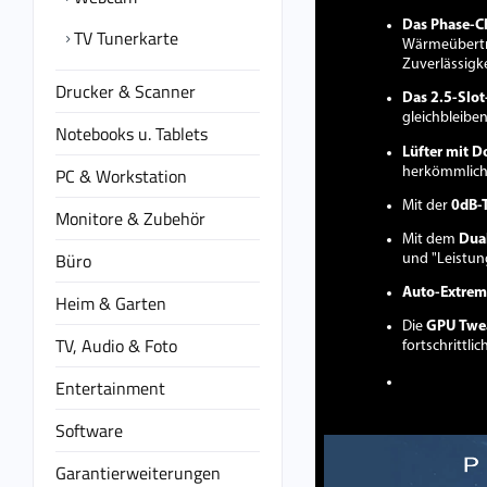
Das Phase-
TV Tunerkarte
Wärmeübertr
Zuverlässigk
Drucker & Scanner
Das 2.5-Slo
gleichbleibe
Notebooks u. Tablets
Lüfter mit 
PC & Workstation
herkömmlich
Mit der
0dB-T
Monitore & Zubehör
Mit dem
Dua
Büro
und "Leistu
Auto-Extrem
Heim & Garten
Die
GPU Twea
TV, Audio & Foto
fortschrittl
Entertainment
Software
Garantierweiterungen