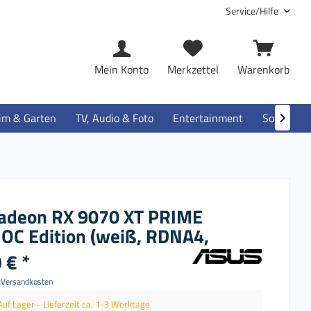
Service/Hilfe
Mein Konto
Merkzettel
Warenkorb
im & Garten
TV, Audio & Foto
Entertainment
Software

adeon RX 9070 XT PRIME
OC Edition (weiß, RDNA4,
 € *
. Versandkosten
Auf Lager - Lieferzeit ca. 1-3 Werktage