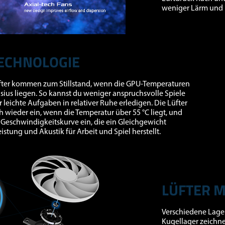
weniger Lärm und 
00:00
|
00:01
0:02
TECHNOLOGIE
üfter kommen zum Stillstand, wenn die GPU-Temperaturen
lsius liegen. So kannst du weniger anspruchsvolle Spiele
r leichte Aufgaben in relativer Ruhe erledigen. Die Lüfter
ch wieder ein, wenn die Temperatur über 55 °C liegt, und
e Geschwindigkeitskurve ein, die ein Gleichgewicht
istung und Akustik für Arbeit und Spiel herstellt.
LÜFTER 
Verschiedene Lager
Kugellager zeichne