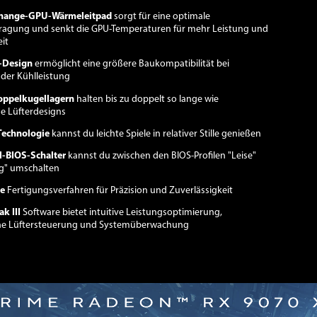
Change-GPU-Wärmeleitpad
sorgt für eine optimale
agung und senkt die GPU-Temperaturen für mehr Leistung und
eit
t-Design
ermöglicht eine größere Baukompatibilität bei
nder Kühlleistung
Doppelkugellagern
halten bis zu doppelt so lange wie
e Lüfterdesigns
echnologie
kannst du leichte Spiele in relativer Stille genießen
l-BIOS-Schalter
kannst du zwischen den BIOS-Profilen "Leise"
ng" umschalten
e
Fertigungsverfahren für Präzision und Zuverlässigkeit
k III
Software bietet intuitive Leistungsoptimierung,
iche Lüftersteuerung und Systemüberwachung