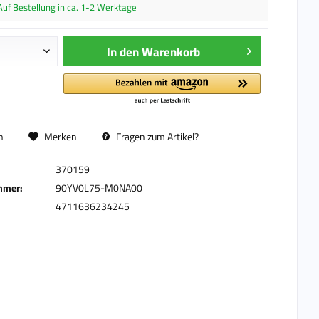
Auf Bestellung in ca. 1-2 Werktage
In den
Warenkorb
n
Merken
Fragen zum Artikel?
370159
mmer:
90YV0L75-M0NA00
4711636234245