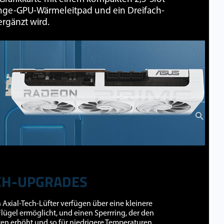
ange-GPU-Wärmeleitpad und ein Dreifach-
ergänzt wird.
ECH-UPGRADES
 Axial-Tech-Lüfter verfügen über eine kleinere
Flügel ermöglicht, und einen Sperrring, der den
en erhöht und so für niedrigere Temperaturen,