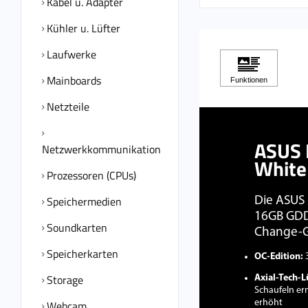
Kabel u. Adapter
Kühler u. Lüfter
Laufwerke
Mainboards
Netzteile
ASUS 
Netzwerkkommunikation
White
Prozessoren (CPUs)
Speichermedien
Die ASUS 
16GB GDDR
Soundkarten
Change-G
Speicherkarten
OC-Edition:
3
Storage
Axial-Tech-L
Schaufeln er
Webcam
erhöht