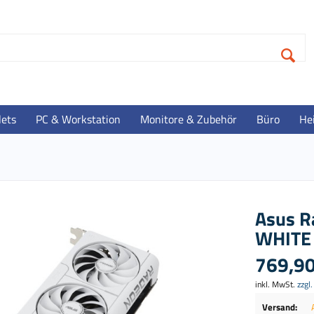
lets
PC & Workstation
Monitore & Zubehör
Büro
He
Asus R
WHITE 
769,90
inkl. MwSt.
zzgl
Versand: