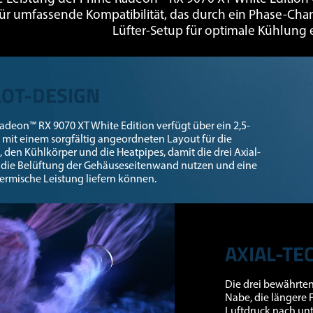
ür umfassende Kompatibilität, das durch ein Phase-Ch
Lüfter-Setup für optimale Kühlung 
LOT-DESIGN
adeon™ RX 9070 XT White Edition verfügt über ein 2,5-
 mit einem sorgfältig angeordneten Layout für die
den Kühlkörper und die Heatpipes, damit die drei Axial-
 die Belüftung der Gehäuseseitenwand nutzen und eine
ermische Leistung liefern können.
Video Player
AXIAL-T
Die drei bewährten
Nabe, die längere 
Luftdruck nach unt