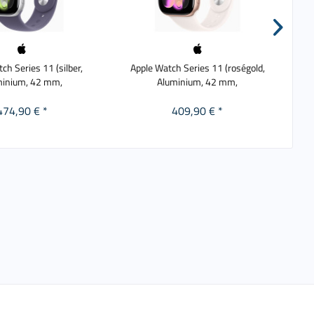
ch Series 11 (silber,
Apple Watch Series 11 (roségold,
App
minium, 42 mm,
Aluminium, 42 mm,
474,90 € *
409,90 € *