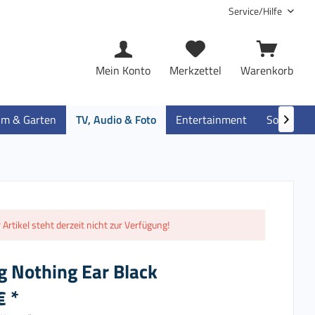
Service/Hilfe
Mein Konto
Merkzettel
Warenkorb
im & Garten
TV, Audio & Foto
Entertainment
Software

 Artikel steht derzeit nicht zur Verfügung!
g Nothing Ear Black
€ *