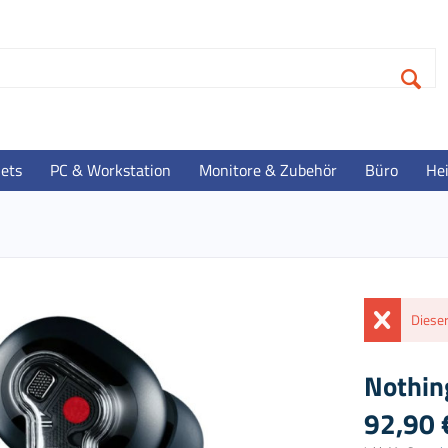
lets
PC & Workstation
Monitore & Zubehör
Büro
He
Dieser
Nothin
92,90 