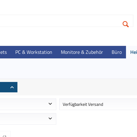
lets
PC & Workstation
Monitore & Zubehör
Büro
He
Verfügbarkeit Versand
 ca. 1-2 Werktage
Auf Lager - Lieferzeit ca. 1-3 Werktag