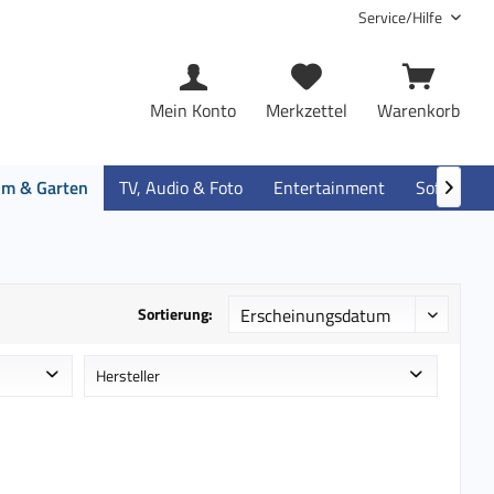
Service/Hilfe
Mein Konto
Merkzettel
Warenkorb
im & Garten
TV, Audio & Foto
Entertainment
Software

Sortierung:
Hersteller
e
Beurer
Braun