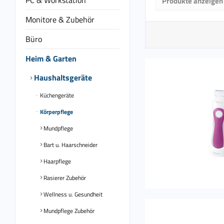
PC & Workstation
Produkte anzeigen
von
39,
Monitore & Zubehör
Büro
Heim & Garten
Haushaltsgeräte
Küchengeräte
Körperpflege
Mundpflege
Bart u. Haarschneider
Haarpflege
Rasierer Zubehör
Wellness u. Gesundheit
Mundpflege Zubehör