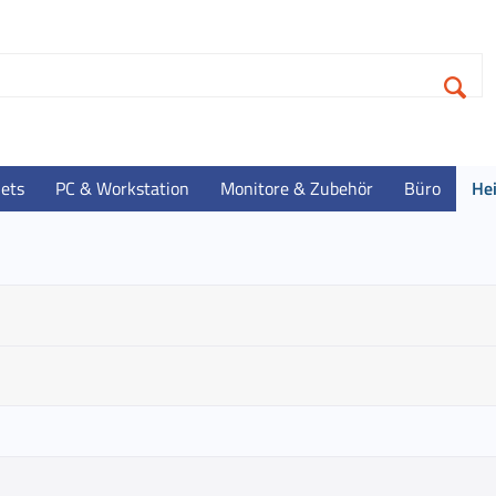
lets
PC & Workstation
Monitore & Zubehör
Büro
He