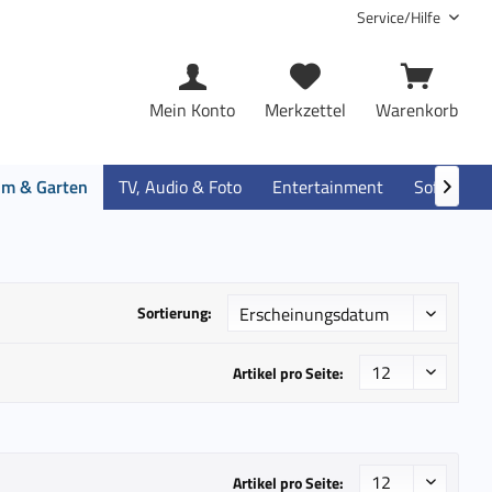
Service/Hilfe
Mein Konto
Merkzettel
Warenkorb
im & Garten
TV, Audio & Foto
Entertainment
Software

Sortierung:
Artikel pro Seite:
Artikel pro Seite: