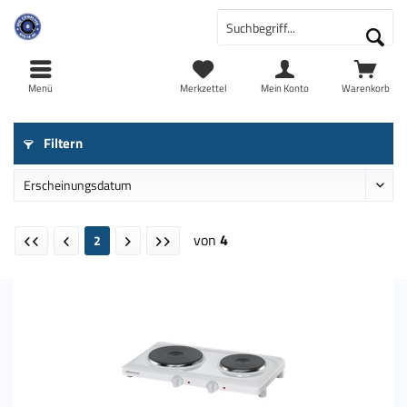
Menü
Merkzettel
Mein Konto
Warenkorb
Filtern
von
4
2