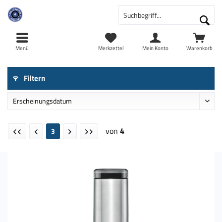
Menü
Merkzettel
Mein Konto
Warenkorb
Filtern
von
4
3