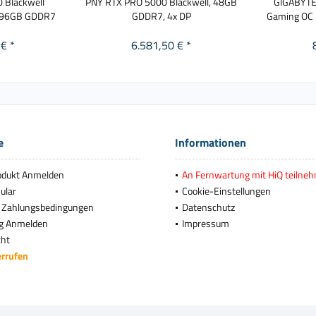
 Blackwell
PNY RTX PRO 5000 Blackwell, 48GB
GIGABYTE
n 96GB GDDR7
GDDR7, 4x DP
Gaming OC 
€ *
6.581,50 € *
e
Informationen
odukt Anmelden
An Fernwartung mit HiQ teilne
ular
Cookie-Einstellungen
 Zahlungsbedingungen
Datenschutz
g Anmelden
Impressum
cht
errufen