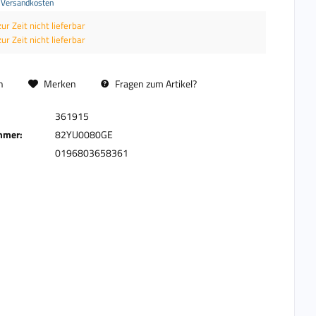
. Versandkosten
zur Zeit nicht lieferbar
zur Zeit nicht lieferbar
n
Merken
Fragen zum Artikel?
361915
mmer:
82YU0080GE
0196803658361