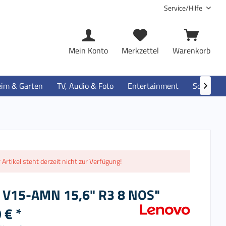
Service/Hilfe
Mein Konto
Merkzettel
Warenkorb
im & Garten
TV, Audio & Foto
Entertainment
Software

 Artikel steht derzeit nicht zur Verfügung!
 V15-AMN 15,6" R3 8 NOS"
 € *