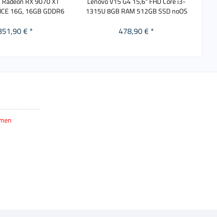
 Radeon RX 9070 XT
Lenovo V15 G4 15,6" FHD Core i3-
As
ICE 16G, 16GB GDDR6
1315U 8GB RAM 512GB SSD noOS
851,90 € *
478,90 € *
hmen