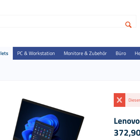
lets
PC & Workstation
Monitore & Zubehör
Büro
He
Dieser
Lenovo
372,90