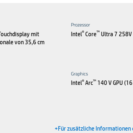
Prozessor
®
™
ouchdisplay mit
Intel
Core
Ultra 7 258V
gonale von 35,6 cm
Graphics
®
™
Intel
Arc
140 V GPU (16
+Für zusätzliche Informationen 