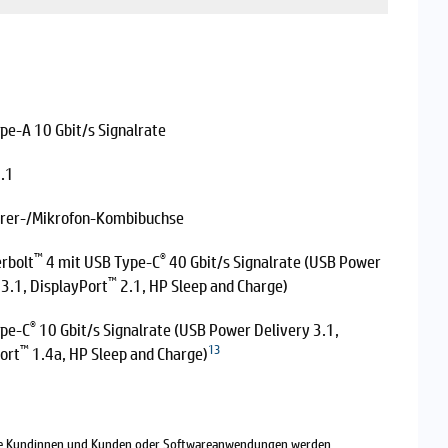
pe-A 10 Gbit/s Signalrate
.1
örer-/Mikrofon-Kombibuchse
™
®
rbolt
4 mit USB Type-C
40 Gbit/s Signalrate (USB Power
™
 3.1, DisplayPort
2.1, HP Sleep and Charge)
®
ype-C
10 Gbit/s Signalrate (USB Power Delivery 3.1,
™
13
ort
1.4a, HP Sleep and Charge)
 alle Kundinnen und Kunden oder Softwareanwendungen werden