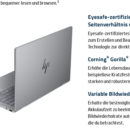
4
u bequemer lesen und browsen.
Eyesafe-zertifizi
Seitenverhältnis
Eyesafe-zertifiziertes
zum Erstellen und Bea
Technologie zur direk
®
®
Corning
Gorilla
Erhöhe die Lebensdaue
beispiellose Kratzfes
starken und robustere
Variable Bildwied
Erhalte die bestmöglic
Akkulaufzeit zu beein
Bildwiederholrate aut
die du betrachtest.