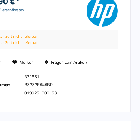
90 € *
. Versandkosten
zur Zeit nicht lieferbar
zur Zeit nicht lieferbar
n
Merken
Fragen zum Artikel?
371851
mmer:
BZ7Z7EA#ABD
0199251800153