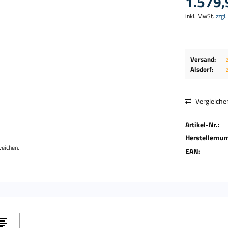
1.579,
inkl. MwSt.
zzgl
Versand:
Alsdorf:
Vergleiche
Artikel-Nr.:
Herstellernu
weichen.
EAN: