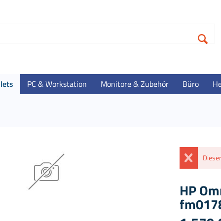
lets
PC & Workstation
Monitore & Zubehör
Büro
He
Dieser
HP Omn
fm0178