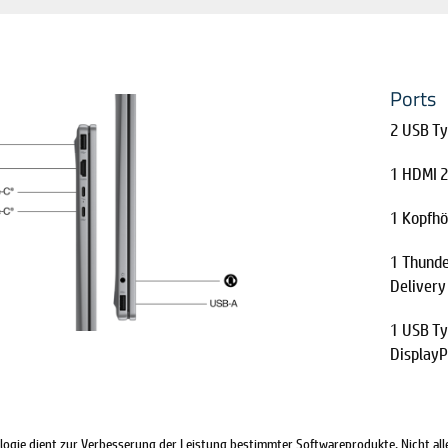
Ports
2 USB Ty
1 HDMI 2
1 Kopfh
1 Thunde
Delivery
1 USB T
DisplayP
ologie dient zur Verbesserung der Leistung bestimmter Softwareprodukte. Nicht