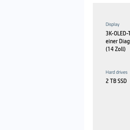
Display
3K-OLED-T
einer Dia
(14 Zoll)
Hard drives
2 TB SSD