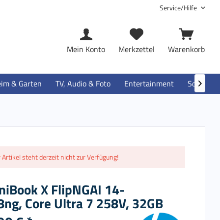
Service/Hilfe
Mein Konto
Merkzettel
Warenkorb
im & Garten
TV, Audio & Foto
Entertainment
Software

 Artikel steht derzeit nicht zur Verfügung!
iBook X FlipNGAI 14-
ng, Core Ultra 7 258V, 32GB