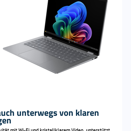
 auch unterwegs von klaren
gen
tät mit Wi-Fi und kristallklarem Video, unterstützt