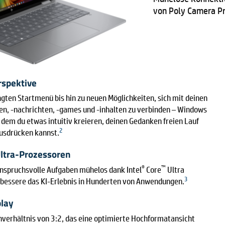
von Poly Camera Pr
rspektive
gten Startmenü bis hin zu neuen Möglichkeiten, sich mit deinen
n, -nachrichten, -games und -inhalten zu verbinden – Windows
n dem du etwas intuitiv kreieren, deinen Gedanken freien Lauf
2
ausdrücken kannst.
ltra-Prozessoren
®
™
nspruchsvolle Aufgaben mühelos dank Intel
Core
Ultra
3
bessere das KI-Erlebnis in Hunderten von Anwendungen.
lay
verhältnis von 3:2, das eine optimierte Hochformatansicht