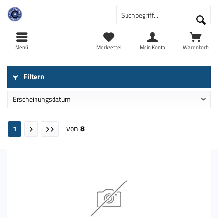
Menü
Merkzettel
Mein Konto
Warenkorb
Filtern
von
8
1