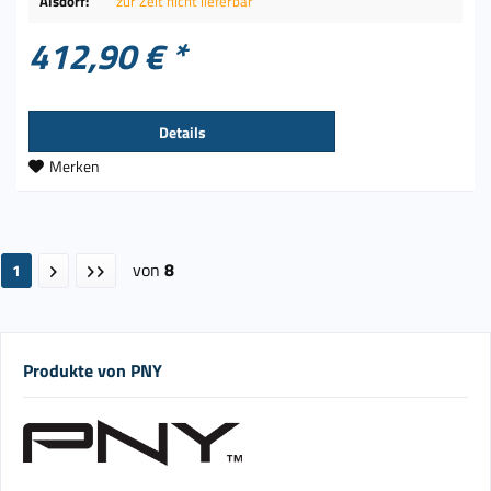
Alsdorf:
zur Zeit nicht lieferbar
412,90 € *
Details
Merken
von
8
1
Produkte von PNY