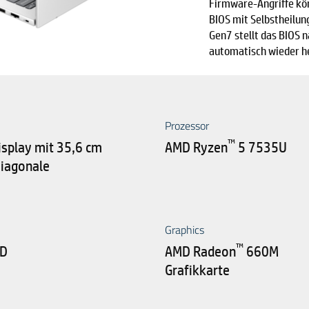
Firmware-Angriffe kö
BIOS mit Selbstheilung
Gen7 stellt das BIOS 
automatisch wieder h
Prozessor
™
play mit 35,6 cm
AMD Ryzen
5 7535U
Diagonale
Graphics
™
SD
AMD Radeon
660M
Grafikkarte