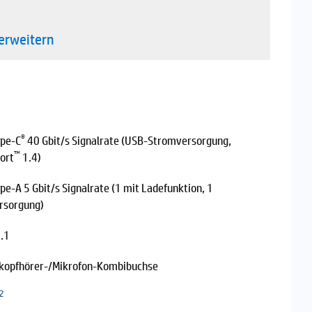
erweitern
®
ype-C
40 Gbit/s Signalrate (USB-Stromversorgung,
™
ort
1.4)
pe-A 5 Gbit/s Signalrate (1 mit Ladefunktion, 1
rsorgung)
.1
okopfhörer-/Mikrofon-Kombibuchse
2