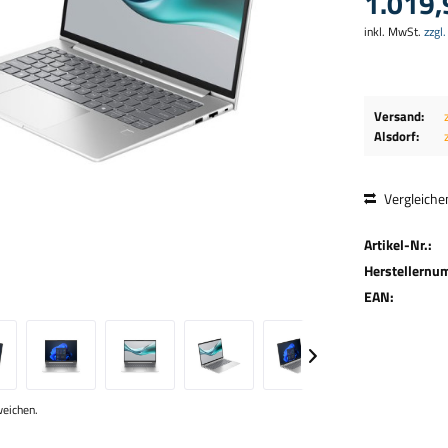
1.019,
inkl. MwSt.
zzgl
Versand:
Alsdorf:
Vergleiche
Artikel-Nr.:
Herstellernu
EAN:
weichen.