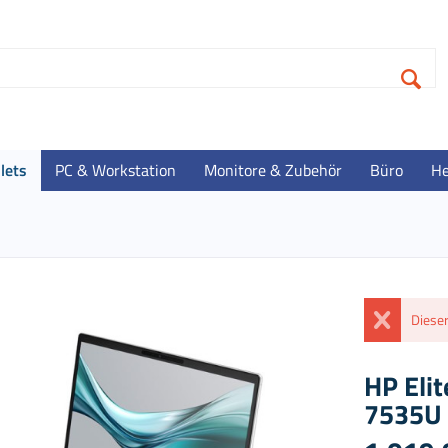
lets
PC & Workstation
Monitore & Zubehör
Büro
He
Dieser
HP Eli
7535U 