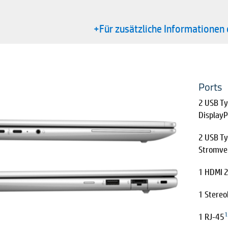
+Für zusätzliche Informationen 
Ports
2 USB T
DisplayP
2 USB Ty
Stromve
1 HDMI 2
1 Stere
1
1 RJ-45