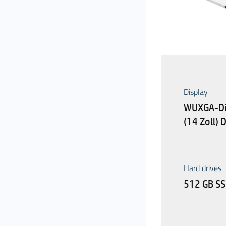
Display
WUXGA-Dis
(14 Zoll) 
Hard drives
512 GB S