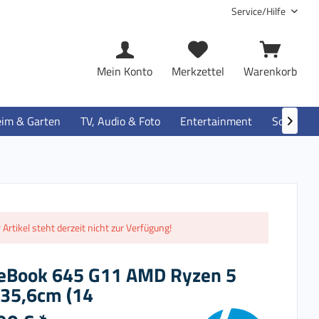
Service/Hilfe
Mein Konto
Merkzettel
Warenkorb
im & Garten
TV, Audio & Foto
Entertainment
Software

 Artikel steht derzeit nicht zur Verfügung!
teBook 645 G11 AMD Ryzen 5
35,6cm (14