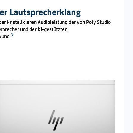
rer Lautsprecherklang
 der kristallklaren Audioleistung der von Poly Studio
precher und der KI-gestützten
3
kung.