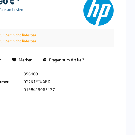
90 € *
. Versandkosten
zur Zeit nicht lieferbar
zur Zeit nicht lieferbar
n
Merken
Fragen zum Artikel?
356108
mmer:
9Y7K1ET#ABD
0198415063137