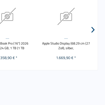
---
---
Book Pro (16") 2026
Apple Studio Display (68.29 cm (27
Appl
, 24 GB, 1 TB (1 TB
Zoll), silber,
.358,90 € *
1.669,90 € *