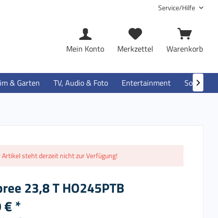
Service/Hilfe
Mein Konto
Merkzettel
Warenkorb
im & Garten
TV, Audio & Foto
Entertainment
Software

 Artikel steht derzeit nicht zur Verfügung!
ree 23,8 T HO245PTB
 € *