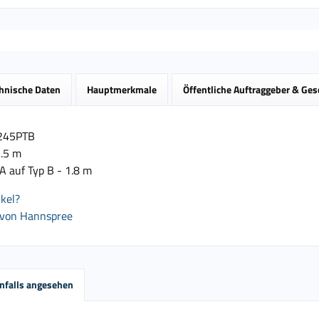
hnische Daten
Hauptmerkmale
Öffentliche Auftraggeber & Ge
245PTB
.5 m
A auf Typ B - 1.8 m
kel?
 von Hannspree
nfalls angesehen