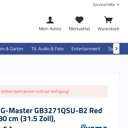
Service/Hilfe
Mein Konto
Merkzettel
Warenkorb
im & Garten
TV, Audio & Foto
Entertainment
Software

 Artikel steht derzeit nicht zur Verfügung!
 G-Master GB3271QSU-B2 Red
80 cm (31.5 Zoll),