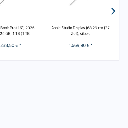
---
---
Book Pro (16") 2026
Apple Studio Display (68.29 cm (27
Appl
, 24 GB, 1 TB (1 TB
Zoll), silber,
.238,50 € *
1.669,90 € *