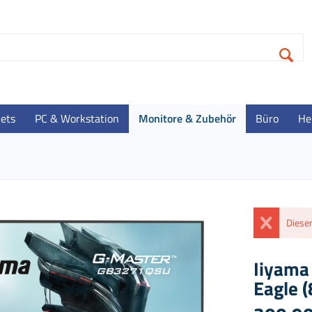
lets
PC & Workstation
Monitore & Zubehör
Büro
He
Dieser
Iiyama
Eagle (