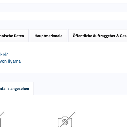
hnische Daten
Hauptmerkmale
Öffentliche Auftraggeber & Ge
kel?
 von Iiyama
nfalls angesehen