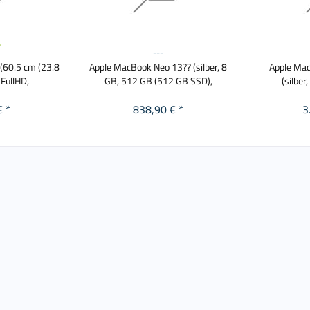
---
(60.5 cm (23.8
Apple MacBook Neo 13?? (silber, 8
Apple Mac
 FullHD,
GB, 512 GB (512 GB SSD),
(silber
€ *
838,90 € *
3