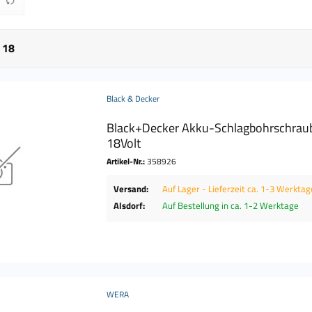
bis
0 €
934,90 €
n
18
Black & Decker
Black+Decker Akku-Schlagbohrschra
18Volt
Artikel-Nr.:
358926
Versand:
Auf Lager - Lieferzeit ca. 1-3 Werktag
Alsdorf:
Auf Bestellung in ca. 1-2 Werktage
WERA