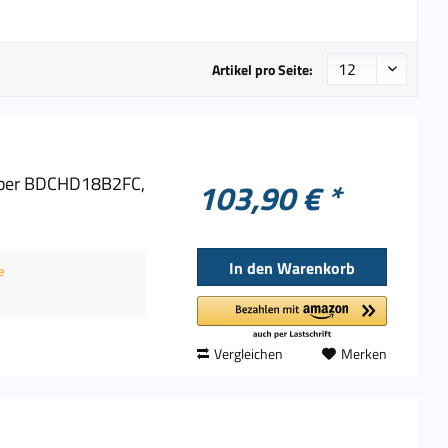
DeWalt
Einhell
Gedore
Artikel pro Seite:
Hazet
iFixit
Inline
Knipex
uber BDCHD18B2FC,
103,90 € *
Logilink
Makita
Noctua
In den
Warenkorb
e
Stanley
WERA
Wiha
Vergleichen
Merken