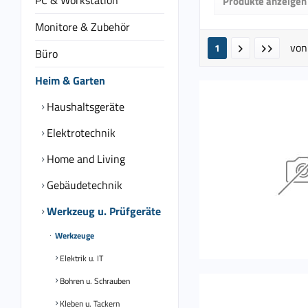
PC & Workstation
Produkte anzeigen
von
3,9
Monitore & Zubehör
vo
1
Büro
Heim & Garten
Haushaltsgeräte
Elektrotechnik
Home and Living
Gebäudetechnik
Werkzeug u. Prüfgeräte
Werkzeuge
Elektrik u. IT
Bohren u. Schrauben
Kleben u. Tackern