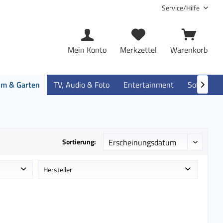
Service/Hilfe
Mein Konto
Merkzettel
Warenkorb
im & Garten
TV, Audio & Foto
Entertainment
Software

Sortierung:
Hersteller
e
Black & Decker
e
Bosch
Delock