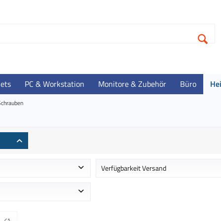
lets
PC & Workstation
Monitore & Zubehör
Büro
He
Schrauben
Verfügbarkeit Versand
 ca. 1-2 Werktage
Auf Lager - Lieferzeit ca. 1-3 Werktag
Im Zulauf - Lieferzeit ca. 3-4 Werktag