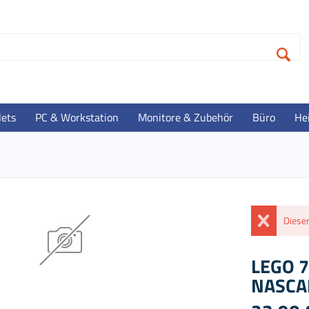
lets
PC & Workstation
Monitore & Zubehör
Büro
He
Dieser
LEGO 7
NASCAR