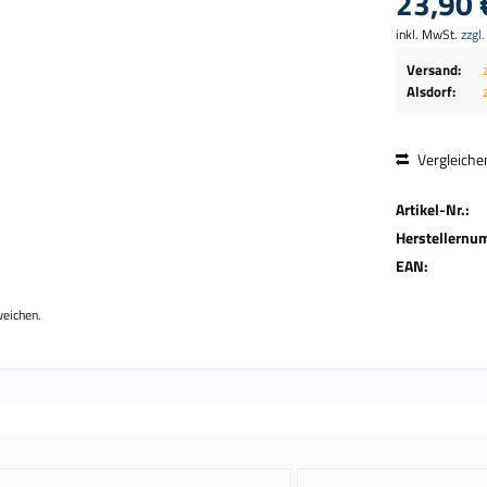
23,90 
inkl. MwSt.
zzgl
Versand:
Alsdorf:
Vergleiche
Artikel-Nr.:
Herstellernu
EAN:
weichen.