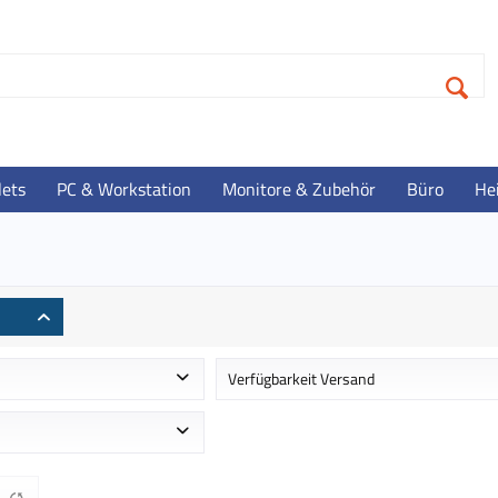
lets
PC & Workstation
Monitore & Zubehör
Büro
He
Verfügbarkeit Versand
 ca. 1-2 Werktage
Auf Lager - Lieferzeit ca. 1-3 Werktag
Im Zulauf - Lieferzeit ca. 3-4 Werktag