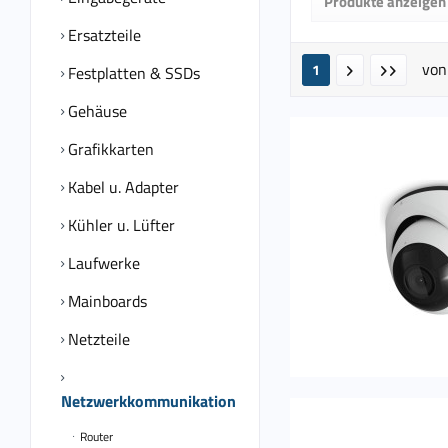
Produkte anzeigen
von
18,9
Ersatzteile
vo
1
Festplatten & SSDs
Gehäuse
Grafikkarten
Kabel u. Adapter
Kühler u. Lüfter
Laufwerke
Mainboards
Netzteile
Netzwerkkommunikation
Router