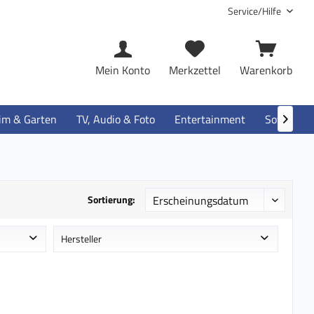
Service/Hilfe
Mein Konto
Merkzettel
Warenkorb
im & Garten
TV, Audio & Foto
Entertainment
Software

Sortierung:
Hersteller
e
Arlo
e
D-Link
Epson