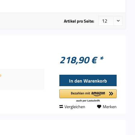
Foscam
Hikvision
Level One
Artikel pro Seite:
Logitech
TP-Link
Ubiquiti
218,90 € *
e
In den
Warenkorb
Vergleichen
Merken