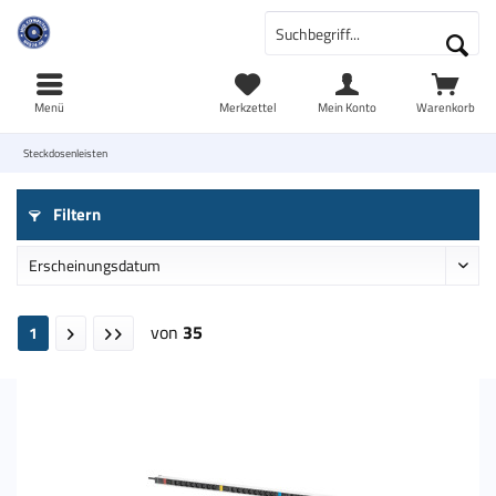
Menü
Merkzettel
Mein Konto
Warenkorb
Steckdosenleisten
Filtern
von
35
1