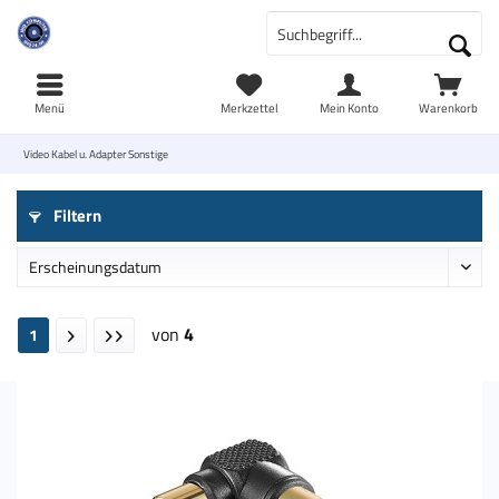
Menü
Merkzettel
Mein Konto
Warenkorb
Video Kabel u. Adapter Sonstige
Filtern
von
4
1