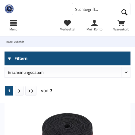
Menü
Merkzettel
Mein Konto
Warenkorb
Kabel Zubehör
Filtern
von
7
1