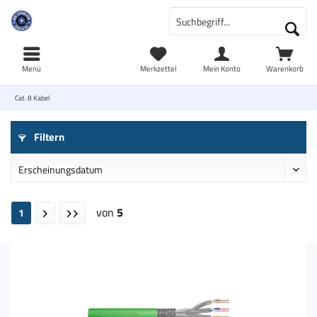
Menü
Merkzettel
Mein Konto
Warenkorb
Cat. 8 Kabel
Filtern
von
5
1