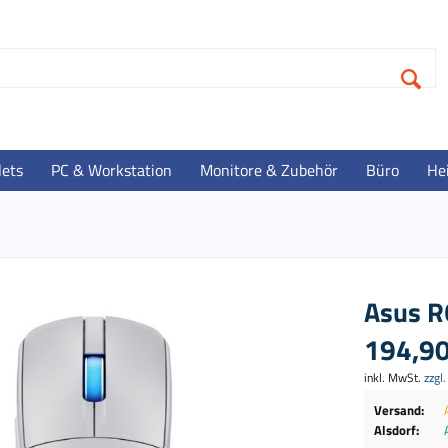
lets
PC & Workstation
Monitore & Zubehör
Büro
He
Asus R
194,90
inkl. MwSt.
zzgl
Versand:
Alsdorf: