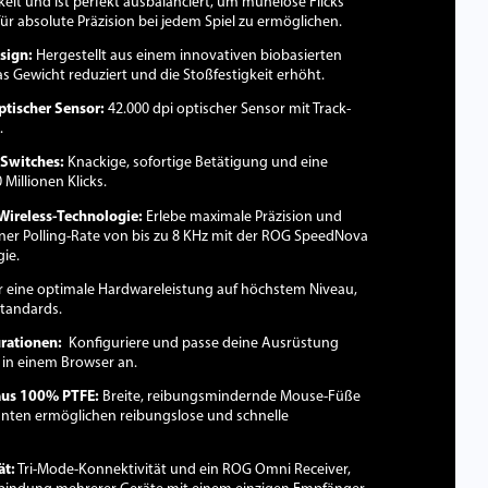
kelt und ist perfekt ausbalanciert, um mühelose Flicks
ür absolute Präzision bei jedem Spiel zu ermöglichen.
sign:
Hergestellt aus einem innovativen biobasierten
s Gewicht reduziert und die Stoßfestigkeit erhöht.
tischer Sensor:
42.000 dpi optischer Sensor mit Track-
.
Switches:
Knackige, sofortige Betätigung und eine
Millionen Klicks.
ireless-Technologie:
Erlebe maximale Präzision und
einer Polling-Rate von bis zu 8 KHz mit der ROG SpeedNova
ie.
r eine optimale Hardwareleistung auf höchstem Niveau,
Standards.
rationen:
Konfiguriere und passe deine Ausrüstung
 in einem Browser an.
us 100% PTFE:
Breite, reibungsmindernde Mouse-Füße
nten ermöglichen reibungslose und schnelle
ät:
Tri-Mode-Konnektivität und ein ROG Omni Receiver,