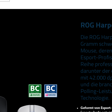
ROG Harpe
Die ROG Harpe 
Gramm schwe
Mouse, deren
Esport-Profis
Reihe profess
darunter der
mit 42.000 dp
und die bran
Polling-Leis
Technologie.
Geformt von Esport-