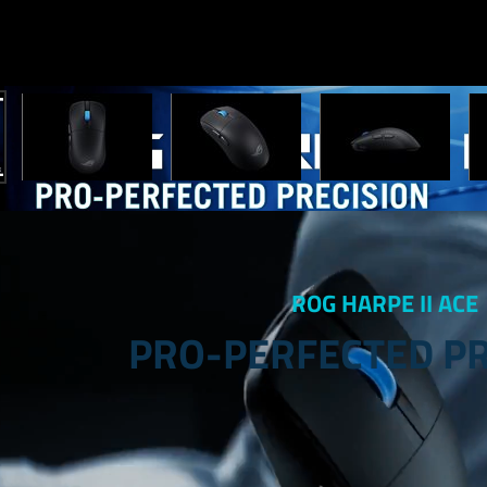
ROG HARPE II ACE
PRO-PERFECTED PR