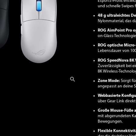
Esports-Profis entwic
und schnelle Swipes f
48 g ultraleichtes De
Nylonmaterial, das da
ROG AimPoint Pro op
on-Glass-Technologie
ROG optische Micro-
Lebensdauer von 100 
ROG SpeedNova 8K W
Zuverlässigkeit bei 
8K Wireless-Technolog
Zone Mode:
Sorgt fü
angepasst an deine 
Webbasierte Konfigu
über Gear Link direkt
Große Mouse-Füße a
mit abgerundeten Ka
Bewegungen.
Flexible Konnektivit