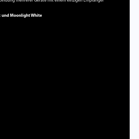
erbindung mehrerer Geräte mit einem einzigen Empfänger
rz und Moonlight White