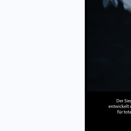
Der Sie
entwickelt 
für tot