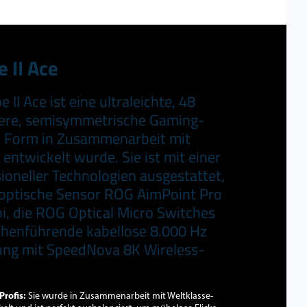
 II Ace
II Ace ist eine ultraleichte, 48
re, semisymmetrische Gaming-
 Form in Zusammenarbeit mit
 entwickelt wurde. Sie ist mit einer
ioneller Technologien ausgestattet,
 optische Sensor ROG AimPoint Pro
i, die ROG Optical Micro Switches
chenführende kabellose 8.000 Hz
tung mit SpeedNova 8K Wireless-
Profis:
Sie wurde in Zusammenarbeit mit Weltklasse-