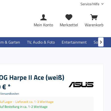
Service/Hilfe
Mein Konto
Merkzettel
Warenkorb
im & Garten
TV, Audio & Foto
Entertainment
Software

OG Harpe II Ace (weiß)
 € *
. Versandkosten
Auf Lager - Lieferzeit ca. 1-3 Werktage
Auf Bestellung in ca. 1-2 Werktage