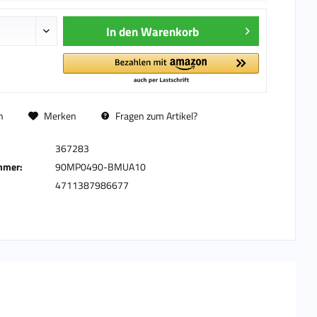
In den
Warenkorb
n
Merken
Fragen zum Artikel?
367283
mmer:
90MP0490-BMUA10
4711387986677