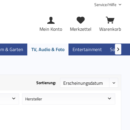
Service/Hilfe
Mein Konto
Merkzettel
Warenkorb
im & Garten
TV, Audio & Foto
Entertainment
Software

Sortierung:
Hersteller
e
B&W International
Hewlett-Packard