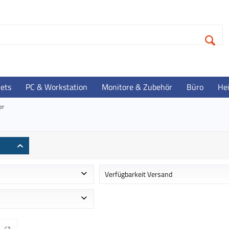
lets
PC & Workstation
Monitore & Zubehör
Büro
He
er
Verfügbarkeit Versand
 ca. 1-2 Werktage
Auf Lager - Lieferzeit ca. 1-3 Werktag