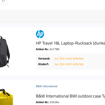
bis
90 €
70,90 €
HP Travel 18L Laptop-Rucksack (dunke
Artikel-Nr.:
347789
Versand:
zur Zeit nicht lieferbar
Alsdorf:
zur Zeit nicht lieferbar
B&W International
B&W International BWI outdoor.case T
Artikel-Nr.:
335264