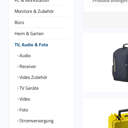
PC & Workstation
Produkte anzeigen
von
11,
Monitore & Zubehör
Büro
Heim & Garten
TV, Audio & Foto
Audio
Receiver
Video Zubehör
TV Geräte
Video
Foto
Stromversorgung