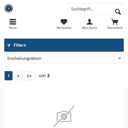
Menü
Merkzettel
Mein Konto
Warenkorb
Filtern
von
2
1