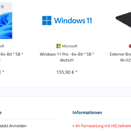
64-Bit * SB *
Windows 11 Pro - 64-Bit * SB *
Externer B
h
deutsch
8x U2
€ *
155,90 € *
e
Informationen
odukt Anmelden
An Fernwartung mit HiQ teilne