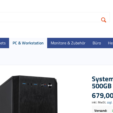
lets
PC & Workstation
Monitore & Zubehör
Büro
He
System
500GB
679,00
inkl. MwSt.
zzgl
Versand: