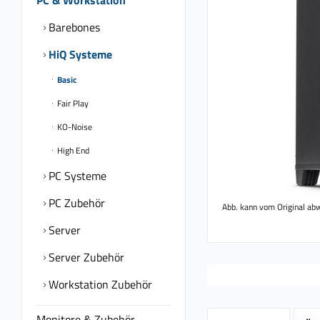
PC & Workstation
Barebones
HiQ Systeme
Basic
Fair Play
KO-Noise
High End
PC Systeme
PC Zubehör
Abb. kann vom Original ab
Server
Server Zubehör
Workstation Zubehör
Monitore & Zubehör