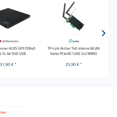
renner HLDS GP57EB40
TP-Link Archer T4E interne WLAN
S SL bk DVD USB
Karte PCIe/AC1200 2x2 MIMO
31,90 € *
25,90 € *
hmen