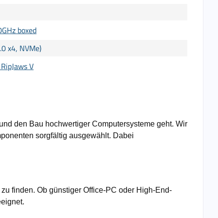
0GHz boxed
.0 x4, NVMe)
 RipJaws V
n und den Bau hochwertiger Computersysteme geht. Wir
mponenten sorgfältig ausgewählt. Dabei
 zu finden. Ob günstiger Office-PC oder High-End-
eignet.