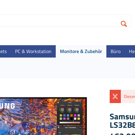
lets
PC & Workstation
Monitore & Zubehör
Büro
He
Dieser
Samsu
LS32B