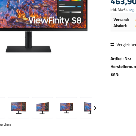
463,90
inkl. MwSt.
zzgl
Versand:
Alsdorf:
Vergleiche
Artikel-Nr.:
Herstellernu
EAN:
weichen.