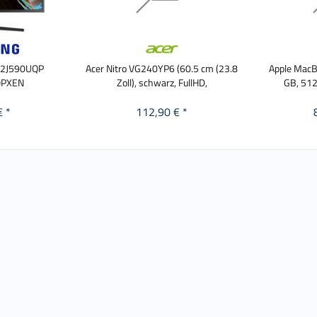
32J590UQP
Acer Nitro VG240YP6 (60.5 cm (23.8
Apple MacBo
QPXEN
Zoll), schwarz, FullHD,
GB, 512
€ *
112,90 € *