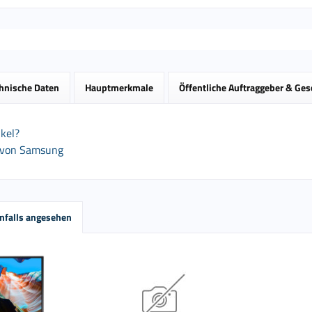
hnische Daten
Hauptmerkmale
Öffentliche Auftraggeber & Ge
kel?
l von Samsung
nfalls angesehen