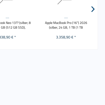
---
---
ok Neo 13?? (silber, 8
Apple MacBook Pro (16") 2026
Ap
 GB (512 GB SSD),
(silber, 24 GB, 1 TB (1 TB
838,90 € *
3.358,90 € *