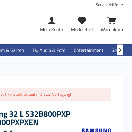
Service/Hilfe
Mein Konto
Merkzettel
Warenkorb
im & Garten
TV, Audio & Foto
Entertainment
Software

 Artikel steht derzeit nicht zur Verfügung!
ng 32 L S32B800PXP
800PXPXEN