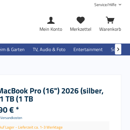
Service/Hilfe
Mein Konto
Merkzettel
Warenkorb
im & Garten
TV, Audio & Foto
Entertainment
Software

acBook Pro (16") 2026 (silber,
1 TB (1 TB
90 € *
. Versandkosten
Auf Lager - Lieferzeit ca. 1-3 Werktage