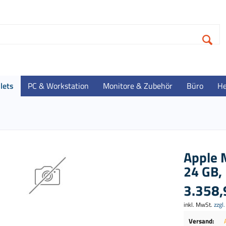
lets
PC & Workstation
Monitore & Zubehör
Büro
He
Apple M
24 GB, 
3.358,
inkl. MwSt.
zzgl
Versand: