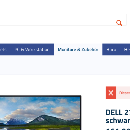
lets
PC & Workstation
Monitore & Zubehör
Büro
He
Dieser
DELL 2
schwarz