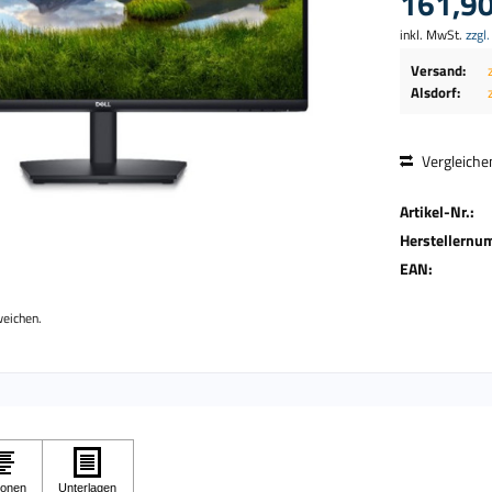
161,90
inkl. MwSt.
zzgl
Versand:
Alsdorf:
Vergleiche
Artikel-Nr.:
Herstellernu
EAN:
weichen.