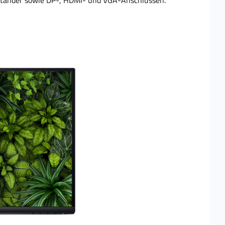
tänder sowie DP-, HDMI- und VGA-Anschlüssen.