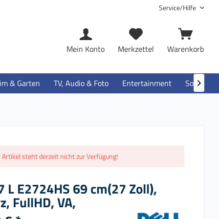
Service/Hilfe
Mein Konto
Merkzettel
Warenkorb
im & Garten
TV, Audio & Foto
Entertainment
Software

 Artikel steht derzeit nicht zur Verfügung!
7 L E2724HS 69 cm(27 Zoll),
, FullHD, VA,