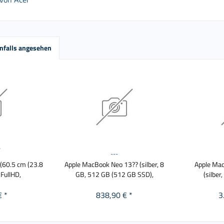
nfalls angesehen
---
(60.5 cm (23.8
Apple MacBook Neo 13?? (silber, 8
Apple Mac
 FullHD,
GB, 512 GB (512 GB SSD),
(silber
€ *
838,90 € *
3