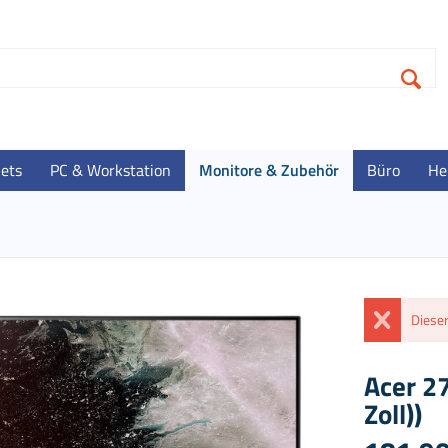
lets
PC & Workstation
Monitore & Zubehör
Büro
He
Dieser
Acer 27
Zoll))