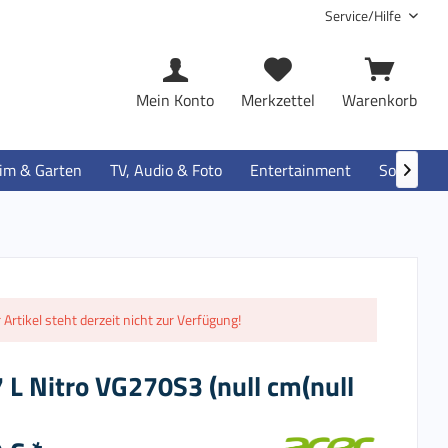
Service/Hilfe
Mein Konto
Merkzettel
Warenkorb
im & Garten
TV, Audio & Foto
Entertainment
Software

 Artikel steht derzeit nicht zur Verfügung!
 L Nitro VG270S3 (null cm(null