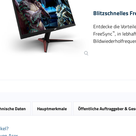
Blitzschnelles F
Entdecke die Vortei
™
FreeSync
, in lebha
Bildwiederholfreque
hnische Daten
Hauptmerkmale
Öffentliche Auftraggeber & Ge
kel?
 von Acer