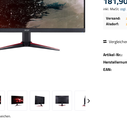
181,90
inkl. MwSt.
zzgl
Versand:
Alsdorf:
Vergleiche
Artikel-Nr.:
Herstellernu
EAN:
weichen.