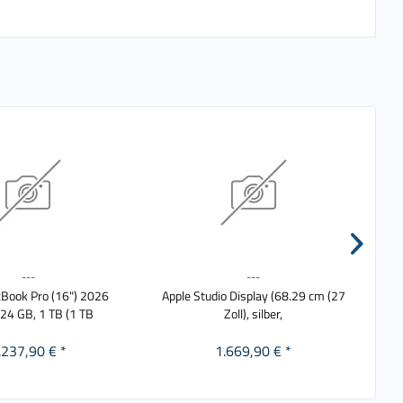
---
---
Book Pro (16") 2026
Apple Studio Display (68.29 cm (27
Appl
, 24 GB, 1 TB (1 TB
Zoll), silber,
.237,90 € *
1.669,90 € *