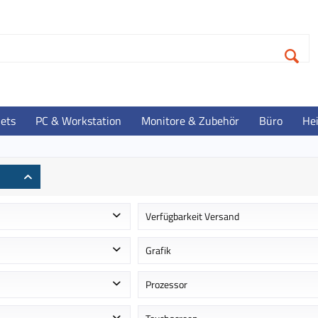
lets
PC & Workstation
Monitore & Zubehör
Büro
He
Verfügbarkeit Versand
 ca. 1-2 Werktage
Auf Lager - Lieferzeit ca. 1-3 Werktag
Grafik
Im Zulauf - Lieferzeit ca. 3-4 Werktag
Intel Iris Xe Grafikkarte
Prozessor
Intel Iris Xe Graphics
1.6 GHz (4.4 GHz)