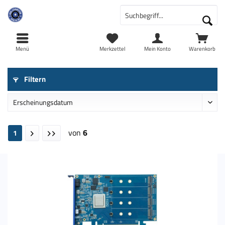
Menü
Merkzettel
Mein Konto
Warenkorb
Filtern
von
6
1