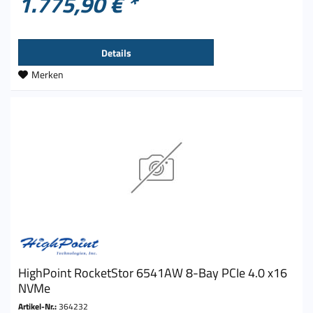
1.775,90 € *
Details
Merken
HighPoint RocketStor 6541AW 8-Bay PCIe 4.0 x16
NVMe
Artikel-Nr.:
364232