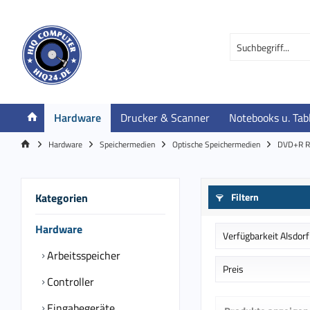
Hardware
Drucker & Scanner
Notebooks u. Tab
Hardware
Speichermedien
Optische Speichermedien
DVD+R R
Kategorien
Filtern
Hardware
Verfügbarkeit Alsdorf
Arbeitsspeicher
Auf Bestellung in
Preis
Controller
lagernd
Eingabegeräte