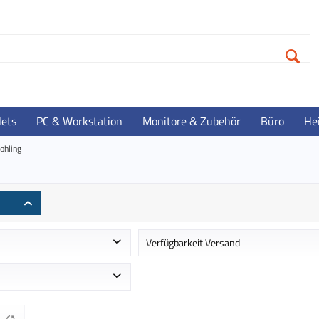
lets
PC & Workstation
Monitore & Zubehör
Büro
He
ohling
Verfügbarkeit Versand
 ca. 1-2 Werktage
Auf Lager - Lieferzeit ca. 1-3 Werktag