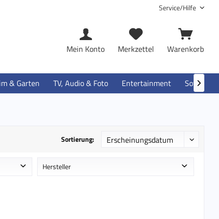
Service/Hilfe
Mein Konto
Merkzettel
Warenkorb
im & Garten
TV, Audio & Foto
Entertainment
Software

Sortierung:
Hersteller
e
Intenso
MediaRange
Verbatim