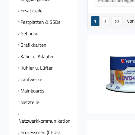
Produkte anzeigen
von
5,
Ersatzteile
vo
1
Festplatten & SSDs
Gehäuse
Grafikkarten
Kabel u. Adapter
Kühler u. Lüfter
Laufwerke
Mainboards
Netzteile
Netzwerkkommunikation
Prozessoren (CPUs)