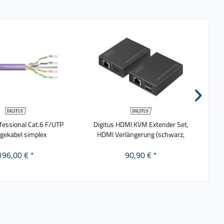
ofessional Cat.6 F/UTP
Digitus HDMI KVM Extender Set,
Di
egekabel simplex
HDMI Verlängerung (schwarz,
196,00 € *
90,90 € *