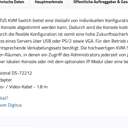
hnische Daten
Hauptmerkmale
Öffentliche Auftraggeber & Ge
TUS KVM Switch bietet eine Vielzahl von individuellen Konfigurat
r Konsole abgestimmt werden kann. Dadurch wird die Konsole kost
rch die flexible Konfiguration ist somit eine hohe Zukunftssicher
ss eines Servers über USB oder PS/2 sowie VGA. Für den Betrieb 
ntsprechende Verkabelungssatz benötigt. Die hochwertigen KVM-Sw
r-Räumen, in denen ein Zugriff des Administrators jederzeit von 
ner lokalen Konsole oder mit dem optionalen IP Modul über eine 
sional DS-72212
dapter
s- / Video-Kabel - 1.8 m
kel?
von Digitus