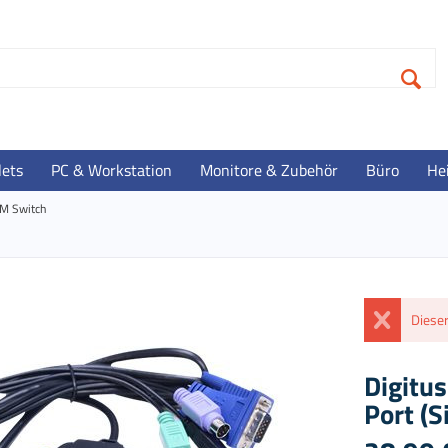
lets
PC & Workstation
Monitore & Zubehör
Büro
He
M Switch
Dieser
Digitu
Port (S