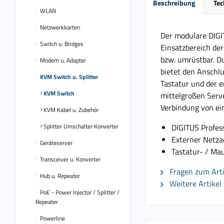
Beschreibung
Tec
WLAN
Netzwerkkarten
Der modulare DIGI
Switch u. Bridges
Einsatzbereich de
bzw. umrüstbar. Du
Modem u. Adapter
bietet den Anschlu
KVM Switch u. Splitter
Tastatur und der e
KVM Switch
mittelgroßen Serve
Verbindung von ei
KVM Kabel u. Zubehör
Splitter Umschalter Konverter
DIGITUS Profes
Externer Netza
Geräteserver
Tastatur- / Mau
Transceiver u. Konverter
Fragen zum Arti
Hub u. Repeater
Weitere Artikel 
PoE - Power Injector / Splitter /
Repeater
Powerline