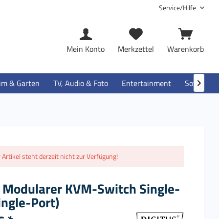
Service/Hilfe
Mein Konto
Merkzettel
Warenkorb
im & Garten
TV, Audio & Foto
Entertainment
Software

 Artikel steht derzeit nicht zur Verfügung!
s Modularer KVM-Switch Single-
ingle-Port)