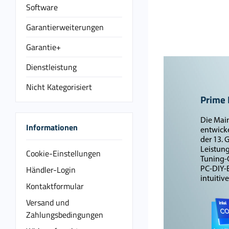
Software
Garantierweiterungen
Garantie+
Dienstleistung
Nicht Kategorisiert
Prime
Die Mai
Informationen
entwicke
der 13. 
Leistun
Cookie-Einstellungen
Tuning-
Händler-Login
PC-DIY-
intuitiv
Kontaktformular
Versand und
Zahlungsbedingungen