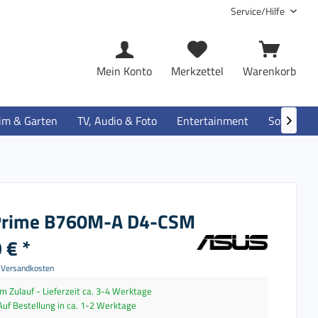
Service/Hilfe
Mein Konto
Merkzettel
Warenkorb
im & Garten
TV, Audio & Foto
Entertainment
Software

Prime B760M-A D4-CSM
 € *
. Versandkosten
Im Zulauf - Lieferzeit ca. 3-4 Werktage
Auf Bestellung in ca. 1-2 Werktage