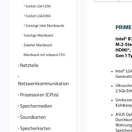
Socket LGA1200
Socket LGA2066
Sonstige Intel Mainboards
PRIME
Sonstige Mainboard
Intel® 
Zubehör Mainboard
M.2-Ste
HDMI®, 
Mainboard mit onboard CPU
Gen 1 T
Netzteile
Intel® LG
Generati
Netzwerkkommunikation
Ultraschn
2.5Gb Eth
Prozessoren (CPUs)
Umfassen
Speichermedien
Kühlkörp
ASUS Opt
Soundkarten
Durchkon
Wahrung d
Speicherkarten
Speicher