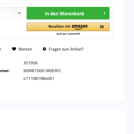
In den
Warenkorb
n
Merken
Fragen zum Artikel?
357956
mmer:
90MB1D00-M0EAYC
4711081984061