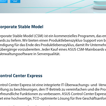
orporate Stable Model
porate Stable Model (CSM) ist ein kommerzielles Programm, das en
ds zu liefern. Wir bieten einen Produktlebenszyklus-Support von 
digung für das Ende des Produktlebenszyklus, damit Ihr Unternehm
bergänge vorzubereiten. Jeder Kauf eines ASUS CSM-Mainboards wir
-Verwaltungssoftware in Serverqualität.
ontrol Center Express
trol Center Express ist eine integrierte IT-Überwachungs- und -Ver
ellung zu beschleunigen, den IT-Betrieb zu vereinfachen und die Pr
freundliche Funktionen zu verbessern. ASUS Control Center Expres
et eine hochwertige, TCO-optimierte Lösung für Ihre Geschäftsanf