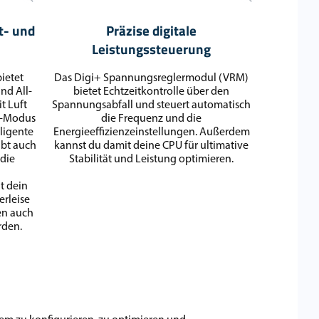
t- und
Präzise digitale
Leistungssteuerung
ietet
Das Digi+ Spannungsreglermodul (VRM)
nd All-
bietet Echtzeitkontrolle über den
t Luft
Spannungsabfall und steuert automatisch
ng-Modus
die Frequenz und die
lligente
Energieeffizienzeinstellungen. Außerdem
ibt auch
kannst du damit deine CPU für ultimative
 die
Stabilität und Leistung optimieren.
t dein
erleise
en auch
rden.