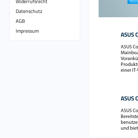
Widerrufsrecht
Datenschutz
AGB
Impressum
ASUS C
ASUS Cor
Mainboar
Vorankün
Produktü
einer IT
ASUS C
ASUS Con
Bereitst
benutzer
und biet