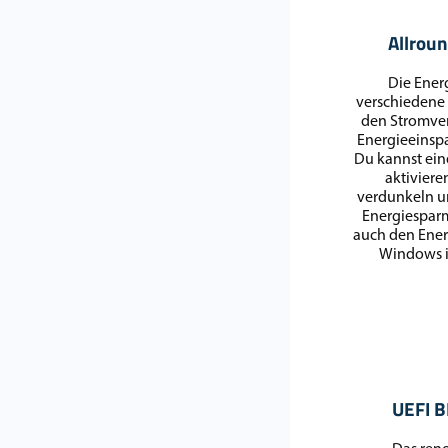
Allroun
Die Ener
verschiedene 
den Stromve
Energieeinsp
Du kannst ei
aktiviere
verdunkeln un
Energiesparm
auch den Energ
Windows in
UEFI B