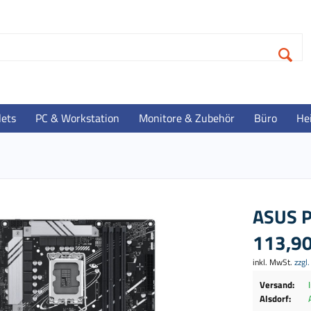
lets
PC & Workstation
Monitore & Zubehör
Büro
He
ASUS 
113,90
inkl. MwSt.
zzgl
Versand:
Alsdorf: