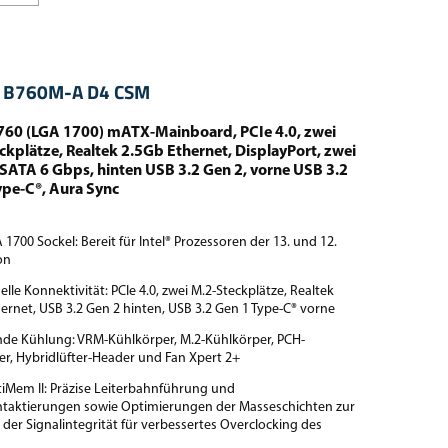
 B760M-A D4 CSM
B760 (LGA 1700) mATX-Mainboard, PCIe 4.0, zwei
ckplätze, Realtek 2.5Gb Ethernet, DisplayPort, zwei
SATA 6 Gbps, hinten USB 3.2 Gen 2, vorne USB 3.2
ype-C®, Aura Sync
A 1700 Sockel: Bereit für Intel® Prozessoren der 13. und 12.
on
elle Konnektivität: PCIe 4.0, zwei M.2-Steckplätze, Realtek
ernet, USB 3.2 Gen 2 hinten, USB 3.2 Gen 1 Type-C® vorne
de Kühlung: VRM-Kühlkörper, M.2-Kühlkörper, PCH-
er, Hybridlüfter-Header und Fan Xpert 2+
iMem II: Präzise Leiterbahnführung und
taktierungen sowie Optimierungen der Masseschichten zur
er Signalintegrität für verbessertes Overclocking des
s