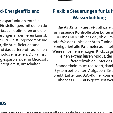
d-Energieeffizienz
Flexible Steuerungen für Luf
Wasserkühlung
giesparfunktion enthält
Einstellungen, mit denen du
Die ASUS Fan Xpert 2+ Software b
rbrauch optimieren und die
umfassende Kontrolle über Lüfter u
arungen maximieren kannst.
in-One (AiO) Kühler. Egal, ob du mi
ne CPU-Leistungsbegrenzung
oder Wasser kühlst, der Auto-Tuni
n, die Aura-Beleuchtung
konfiguriert alle Parameter auf inte
d das Lüfterprofil auf einen
Weise mit einem einzigen Klick. Es g
odus einstellen. Du kannst
einen extrem leisen Modus, der
iesparplan, der in Microsoft
Lüfterdrehzahlen unter das
tegriert ist, umschalten.
Standardminimum reduziert, dami
System bei leichten Aufgaben flüst
bleibt. Lüfter und AiO-Kühler könn
über das UEFI-BIOS gesteuert we
IOS