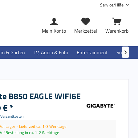
Service/Hilfe
Mein Konto
Merkzettel
Warenkorb
im & Garten
TV, Audio & Foto
Entertainment
Software

te B850 EAGLE WIFI6E
 € *
. Versandkosten
Auf Lager - Lieferzeit ca. 1-3 Werktage
Auf Bestellung in ca. 1-2 Werktage