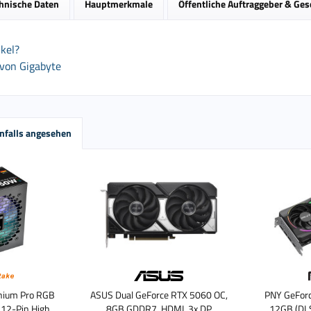
hnische Daten
Hauptmerkmale
Öffentliche Auftraggeber & Ge
kel?
 von Gigabyte
nfalls angesehen
nium Pro RGB
ASUS Dual GeForce RTX 5060 OC,
PNY GeFor
 12-Pin High
8GB GDDR7, HDMI, 3x DP
12GB (DLS