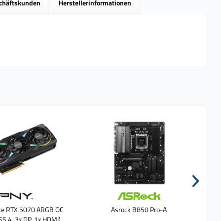
schäftskunden
Herstellerinformationen
ce RTX 5070 ARGB OC
Asrock B850 Pro-A
S 4, 3x DP, 1x HDMI)