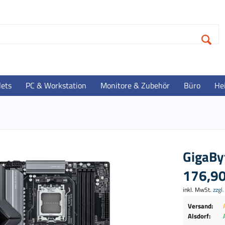
lets
PC & Workstation
Monitore & Zubehör
Büro
He
GigaBy
176,90
inkl. MwSt.
zzgl
Versand:
Alsdorf: