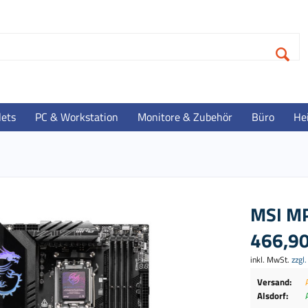
lets
PC & Workstation
Monitore & Zubehör
Büro
He
MSI M
466,90
inkl. MwSt.
zzgl
Versand:
Alsdorf: