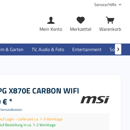
Service/Hilfe
Mein Konto
Merkzettel
Warenkorb
im & Garten
TV, Audio & Foto
Entertainment
Software

PG X870E CARBON WIFI
 € *
. Versandkosten
Auf Lager - Lieferzeit ca. 1-3 Werktage
Auf Bestellung in ca. 1-2 Werktage