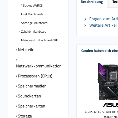
Beschreibung
Tec
Socket sWRX8
Intel Mainboards
Fragen zum Arti
Sonstige Mainboard
Weitere Artikel
Zubehör Mainboard
Mainboard mit onboard CPU
Netzteile
Kunden haben sich ebe
Netzwerkkommunikation
Prozessoren (CPUs)
Speichermedien
Soundkarten
Speicherkarten
ASUS ROG STRIX X8
Storage
WIFI7 N