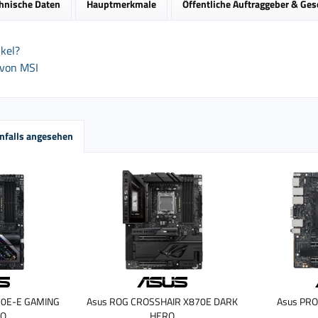
hnische Daten
Hauptmerkmale
Öffentliche Auftraggeber & Ge
kel?
 von MSI
nfalls angesehen
70E-E GAMING
Asus ROG CROSSHAIR X870E DARK
Asus PR
EO
HERO