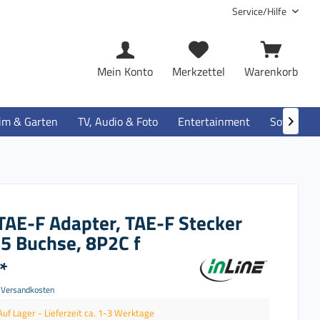
Service/Hilfe
Mein Konto
Merkzettel
Warenkorb
im & Garten
TV, Audio & Foto
Entertainment
Software

 TAE-F Adapter, TAE-F Stecker
45 Buchse, 8P2C f
*
. Versandkosten
Auf Lager - Lieferzeit ca. 1-3 Werktage