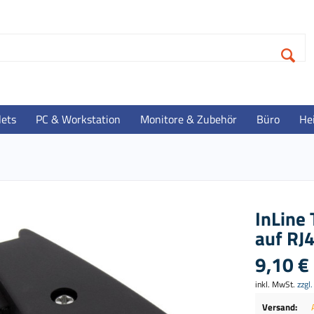
lets
PC & Workstation
Monitore & Zubehör
Büro
He
InLine
auf RJ
9,10 € 
inkl. MwSt.
zzgl
Versand: