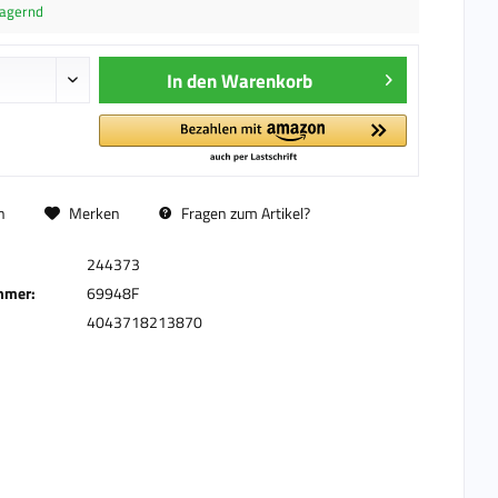
lagernd
In den
Warenkorb
n
Merken
Fragen zum Artikel?
244373
mmer:
69948F
4043718213870