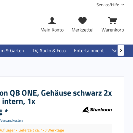
Service/Hilfe
Mein Konto
Merkzettel
Warenkorb
im & Garten
TV, Audio & Foto
Entertainment
Software

on QB ONE, Gehäuse schwarz 2x
l intern, 1x
€ *
. Versandkosten
Auf Lager - Lieferzeit ca. 1-3 Werktage