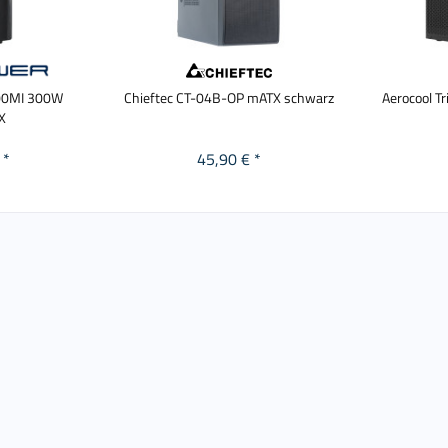
00MI 300W
Chieftec CT-04B-OP mATX schwarz
Aerocool T
X
 *
45,90 € *