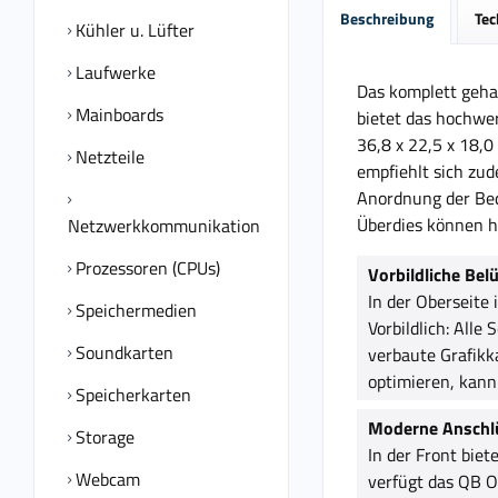
Beschreibung
Tec
Kühler u. Lüfter
Laufwerke
Das komplett geha
Mainboards
bietet das hochwe
36,8 x 22,5 x 18,0
Netzteile
empfiehlt sich zu
Anordnung der Bed
Überdies können h
Netzwerkkommunikation
Prozessoren (CPUs)
Vorbildliche Bel
In der Oberseite 
Speichermedien
Vorbildlich: Alle
Soundkarten
verbaute Grafikk
optimieren, kann
Speicherkarten
Moderne Anschl
Storage
In der Front bie
Webcam
verfügt das QB O