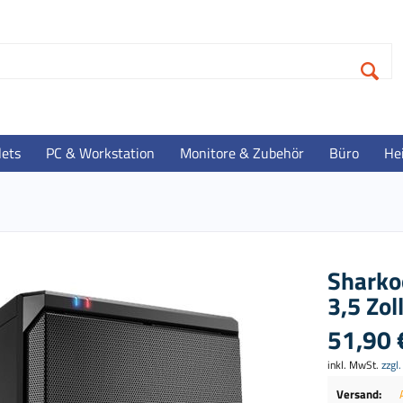
lets
PC & Workstation
Monitore & Zubehör
Büro
He
Sharko
3,5 Zol
51,90 
inkl. MwSt.
zzgl
Versand: