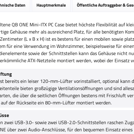
hnische Daten
Hauptmerkmale
Öffentliche Auftraggeber & Ge
ltene QB ONE Mini-ITX PC Case bietet höchste Flexibilität auf k
rtige Gehäuse mehr als ausreichend Platz, für alle benötigten 
 Zentimeter (L x B x H) ist es bestens für einen mobilen sowie pla
dem für eine Verwendung im Wohnzimmer, beispielsweise für einen
ienelemente sowie der Schnittstellen kann das Gehäuse nicht nur
erkömmliche ATX-Netzteile montiert werden, wobei der Einsatz vo
üftung
ist bereits ein leiser 120-mm-Lüfter vorinstalliert, optional kan
 Seitenteile bieten großzügige Ventilationsöffnungen und sind allesa
arten, die über die seitlichen Öffnungen bestens mit Frischluft v
 auf der Rückseite ein 80-mm-Lüfter montiert werden.
üsse
ten zwei USB-3.0- sowie zwei USB-2.0-Schnittstellen raschen Zug
NE über zwei Audio-Anschlüsse, für den bequemen Einsatz eines 